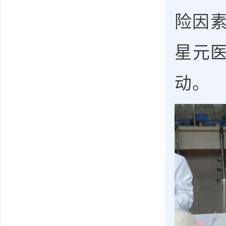
险因
星元医
动。