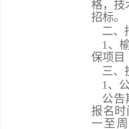
格，技
招标。
二、
1、
保项目
三、
1、
公告
报名时
一
至