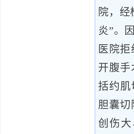
院，经
炎”。
医院拒
开腹手
括约肌
胆囊切
创伤大