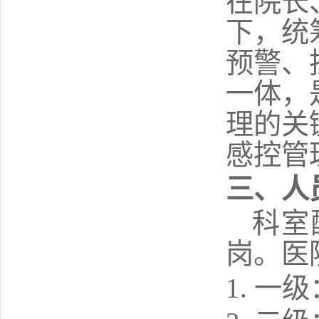
在院长
下，统
预警、
一体，
理的关
感控管
三
、人
科室
岗。医
1. 