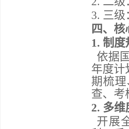
2. 
3. 
四
、核
1. 制
依据
年度计
期梳理
查、考
2. 多
开展