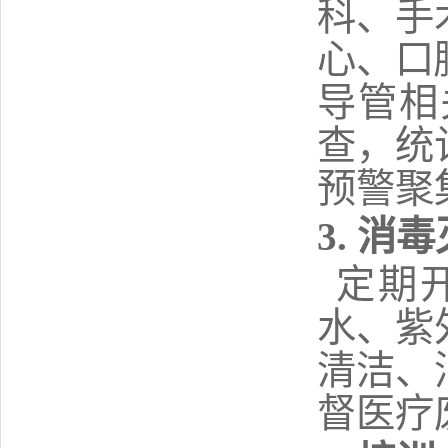
科
、手
心
、口
导管相
查，统
预警聚
3. 消
定期
水、紫
清洁、
督医疗